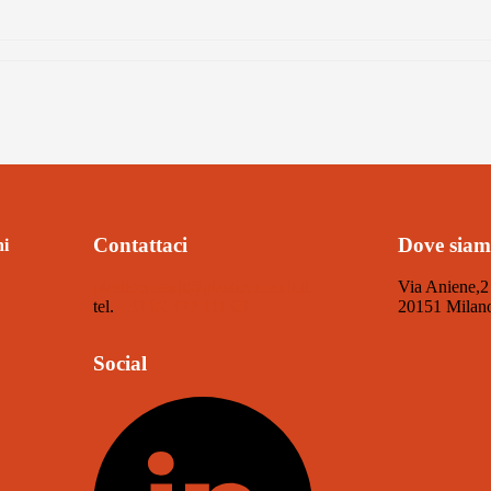
Contattaci
Dove sia
ni
plasticconsult@plasticconsult.it
Via Aniene,2
tel.
+39 02 477 111 69
20151 Milan
Social