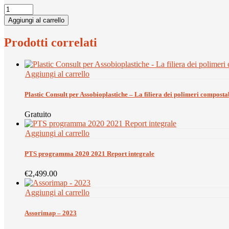
Plastic
Consult
Aggiungi al carrello
per
Assobioplastiche
Prodotti correlati
-
La
filiera
dei
Aggiungi al carrello
polimeri
compostabili
Plastic Consult per Assobioplastiche – La filiera dei polimeri composta
-
Dati
Gratuito
2023
quantity
Aggiungi al carrello
PTS programma 2020 2021 Report integrale
€
2,499.00
Aggiungi al carrello
Assorimap – 2023