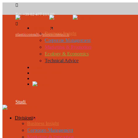
Passa
al
Tel: +39 02 477 111 69
contenuto
Divisioni
Business Insight
plasticconsult@plasticconsult.it
Corporate Management
Marketing & Promotion
Ecology & Economics
Technical Advice
Press
News & Event
Contatti
Studi
Divisioni
Business Insight
Corporate Management
Marketing & Promotion