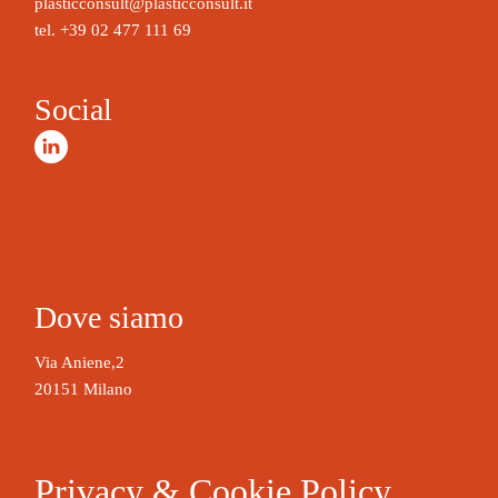
r
plasticconsult@plasticconsult.it
n
tel.
+39 02 477 111 69
a
t
Social
i
v
e
:
Dove siamo
Via Aniene,2
20151 Milano
Privacy & Cookie Policy