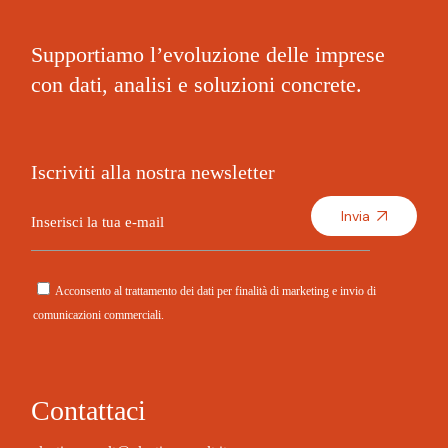
Supportiamo l’evoluzione delle imprese
con dati, analisi e soluzioni concrete.
Iscriviti alla nostra newsletter
Invia
Acconsento al trattamento dei dati per finalità di marketing e invio di
comunicazioni commerciali.
A
l
t
Contattaci
e