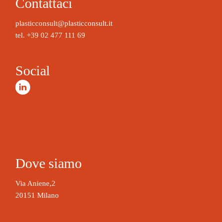
Contattaci
e
r
plasticconsult@plasticconsult.it
n
tel.
+39 02 477 111 69
a
t
Social
i
v
e
:
Dove siamo
Via Aniene,2
20151 Milano