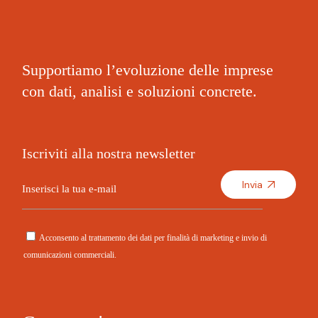
Supportiamo l’evoluzione delle imprese
con dati, analisi e soluzioni concrete.
Iscriviti alla nostra newsletter
Invia
Acconsento al trattamento dei dati per finalità di marketing e invio di
comunicazioni commerciali.
A
l
t